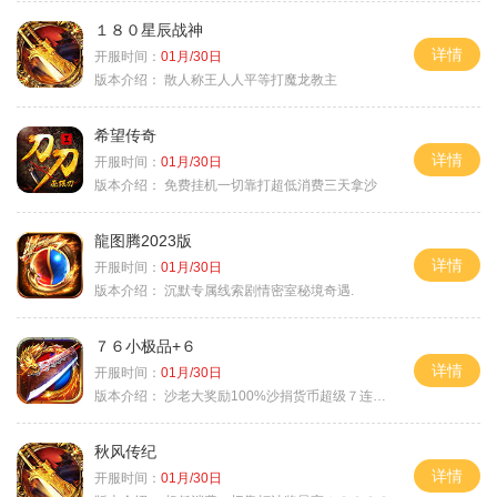
１８０星辰战神
详情
开服时间：
01月/30日
版本介绍：
散人称王人人平等打魔龙教主
希望传奇
详情
开服时间：
01月/30日
版本介绍：
免费挂机一切靠打超低消费三天拿沙
龍图腾2023版
详情
开服时间：
01月/30日
版本介绍：
沉默专属线索剧情密室秘境奇遇.
７６小极品+６
详情
开服时间：
01月/30日
版本介绍：
沙老大奖励100%沙捐货币超级７连鞭尸
秋风传纪
详情
开服时间：
01月/30日