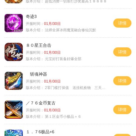
版本介绍：
超低消费一切靠打沙奖最高１８８８８
奇迹3
详情
开服时间：
01月/30日
版本介绍：
法师全屏冰雨魔宠融合修仙沉默
８０星王合击
详情
开服时间：
01月/30日
版本介绍：
元宝好打装备好爆全部
斩魂神器
详情
开服时间：
01月/30日
版本介绍：
2零门槛打保值 送挂机捡物 三天合区
／７６金币复古
详情
开服时间：
01月/30日
版本介绍：
第１区金币小极品＋６
１．７6极品+6