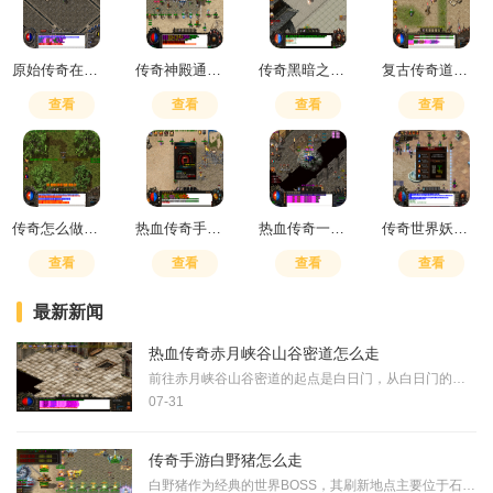
原始传奇在哪升级技能最快
传奇神殿通关得什么奖励
传奇黑暗之门开启顺序是什么
复古传奇道士无极真气被动怎么用
查看
查看
查看
查看
传奇怎么做任务赚钱
热血传奇手游多少级可以交易装备
热血传奇一点攻击力影响大吗
传奇世界妖士伤害最大的技能
查看
查看
查看
查看
最新新闻
热血传奇赤月峡谷山谷密道怎么走
前往赤月峡谷山谷密道的起点是白日门，从白日门的具体坐标（350，239）可以进入丛林迷宫。丛林迷宫是连接白日门与赤月峡谷的关键过渡地图，其内部存在多个通往赤月峡谷不同方位
07-31
传奇手游白野猪怎么走
白野猪作为经典的世界BOSS，其刷新地点主要位于石墓三层。玩家达到35级即可开启白野猪挑战，这个红色的恶猪领头者拥有比普通野猪更大的体型和更强的破坏力。由于白野猪的物理防