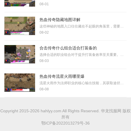
08-01
热血传奇隐藏地图详解
这些神秘的地图入口往往藏在不起眼的角落里，需要我们睁大眼睛仔细寻找。比如未知暗殿这个经典隐藏地图，进入方法就挺特别，需要在蜈蚣洞的连接通道里找到特定NPC对话才能进入
08-02
合击传奇什么组合适合打装备的
选择合适的职业组合对于提升打装备效率至关重要。三大基础职业战士、法师和道士通过不同搭配能产生六种组合方式，每种组合在打装备方面各有优劣。战士与道士的组合具备出色的
08-03
热血传奇流星火雨哪里爆
流星火雨作为法师职业的核心输出技能，其获取途径备受玩家关注。该技能具有范围广、杀伤力大的特点，能够对5×5区域内的多支部队造成土属性杀伤，且伤害效果显著。玩家需要达到
08-08
Copyright 2015-2026 hahlyy.com All Rights Reserved. 华龙找服网 版权
所有
鄂ICP备2022013279号-36