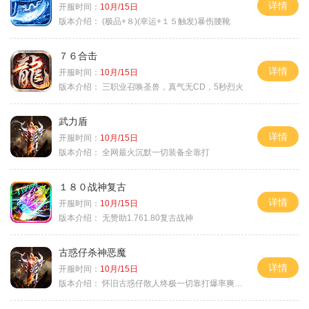
详情
开服时间：
10月/15日
版本介绍：
(极品+８)(幸运+１５触发)暴伤腰靴
７６合击
详情
开服时间：
10月/15日
版本介绍：
三职业召唤圣兽，真气无CD，5秒烈火
武力盾
详情
开服时间：
10月/15日
版本介绍：
全网最火沉默一切装备全靠打
１８０战神复古
详情
开服时间：
10月/15日
版本介绍：
无赞助1.761.80复古战神
古惑仔杀神恶魔
详情
开服时间：
10月/15日
版本介绍：
怀旧古惑仔散人终极一切靠打爆率爽翻天