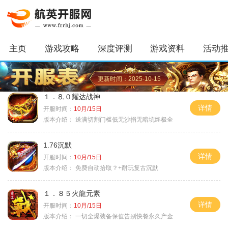
主页
游戏攻略
深度评测
游戏资料
活动
更新时间：2025-10-15
１．⒏０耀达战神
详情
开服时间：
10月/15日
版本介绍：
送满切割门槛低无沙捐无暗坑终极全
1.76沉默
详情
开服时间：
10月/15日
版本介绍：
免费自动拾取？+耐玩复古沉默
１．８５火龍元素
详情
开服时间：
10月/15日
版本介绍：
一切全爆装备保值告别快餐永久产金