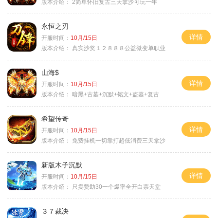
版本介绍：
2简单怀旧复古三天拿沙可玩一年
永恒之刃
详情
开服时间：
10月/15日
版本介绍：
真实沙奖１２８８８公益微变单职业
山海$
详情
开服时间：
10月/15日
版本介绍：
暗黑+古墓+沉默+铭文+盗墓+复古
希望传奇
详情
开服时间：
10月/15日
版本介绍：
免费挂机一切靠打超低消费三天拿沙
新版木子沉默
详情
开服时间：
10月/15日
版本介绍：
只卖赞助30一个爆率全开白票天堂
３７裁决