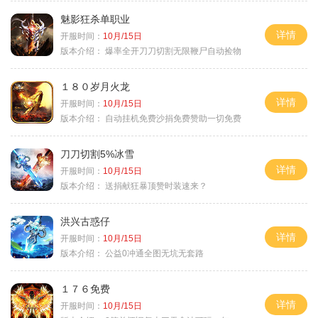
魅影狂杀单职业
详情
开服时间：
10月/15日
版本介绍：
爆率全开刀刀切割无限鞭尸自动捡物
１８０岁月火龙
详情
开服时间：
10月/15日
版本介绍：
自动挂机免费沙捐免费赞助一切免费
刀刀切割5%冰雪
详情
开服时间：
10月/15日
版本介绍：
送捐献狂暴顶赞时装速来？
洪兴古惑仔
详情
开服时间：
10月/15日
版本介绍：
公益0冲通全图无坑无套路
１７６免费
详情
开服时间：
10月/15日