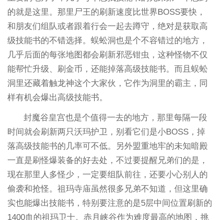
的就是这里。那里尸王的刷新速度比世界BOSS要快，
和朋友们组队或者跟着行会一起去蹲守，绝对是获取高
级技能书的不错选择。蜈蚣洞也是个不容错过的地方，
几乎后面的每张地图都会刷新邪恶钳虫，这种怪物不仅
能帮忙升级、刷金币，还能掉落高级技能书。而且蜈蚣
洞里还藏着触龙神这个大家伙，它作为洞里的霸主，同
样有机会爆出高级技能书。
封魔谷皇宫也是个值得一去的地方，那里每隔一段
时间就会刷新两只沃玛护卫，别看它们是小BOSS，掉
落高级技能书的几率可不低。另外盟重地牢的未知暗殿
一直是刷怪爆装备的好去处，不过要提醒兄弟们的是，
现在那里人多怪少，一定要组队前往，还要小心别人的
偷袭和抢怪。祖玛寺庙虽然很多兄弟不知道，但这里确
实也能爆出技能书，特别要注意的是5层中间位置刷新的
1400血的祖玛卫士。赤月峡谷作为难度最高的地图，挑