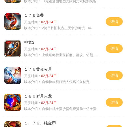
版本介绍：
０元进全图地图无限制元素切割装备鉴定
１７６免费
详情
开服时间：
02月/24日
版本介绍：
2简单怀旧复古三天拿沙可玩一年
神宠$
详情
开服时间：
02月/24日
版本介绍：
上线送终极宝宝群麻、群攻、切割、吸血
１７６黄金赤月
详情
开服时间：
02月/24日
版本介绍：
自动捡物很好玩人气高长久稳定
１８０岁月火龙
详情
开服时间：
02月/24日
版本介绍：
自动挂机免费沙捐免费赞助一切免费
１、７６、纯金币