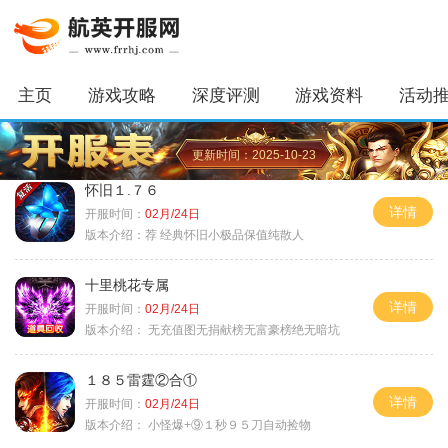
主页
游戏攻略
深度评测
游戏资料
活动
更新时间：2025-10-23
怀旧１.７６
详情
开服时间：
02月/24日
版本介绍：
荐 经典怀旧小极品保值纯散人
十里桃花专属
详情
开服时间：
02月/24日
版本介绍：
无充值图无捐献榜无富豪榜绝无暗坑
１８５雷霆②合①
详情
开服时间：
02月/24日
版本介绍：
小怪爆+⑨１秒９５刀自动捡物