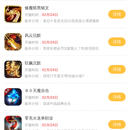
修魔暗黑铭文
详情
开服时间：
02月/24日
版本介绍：
道召十圣灵法召10圣兽战士满屏溅射
风云沉默
详情
开服时间：
02月/24日
版本介绍：
养老长期金币沉默散人？吃肉无暗坑
狂飙沉默
详情
开服时间：
02月/24日
版本介绍：
强哥只手遮天!带你做大佬?
８０天魔合击
详情
开服时间：
02月/24日
版本介绍：
道道牛战战爽合击
零充火龙单职业
详情
开服时间：
02月/24日