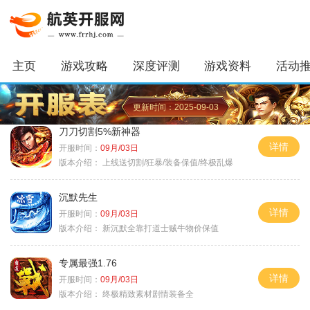
主页
游戏攻略
深度评测
游戏资料
活动
更新时间：2025-09-03
刀刀切割5%新神器
详情
开服时间：
09月/03日
版本介绍：
上线送切割/狂暴/装备保值/终极乱爆
沉默先生
详情
开服时间：
09月/03日
版本介绍：
新沉默全靠打道士贼牛物价保值
专属最强1.76
详情
开服时间：
09月/03日
版本介绍：
终极精致素材剧情装备全