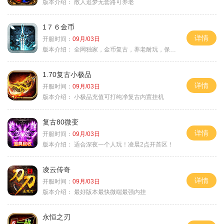
版本介绍：
散人追梦无套路可养老
1７６金币
详情
开服时间：
09月/03日
版本介绍：
全网独家，金币复古，养老耐玩，保底回収
1.70复古小极品
详情
开服时间：
09月/03日
版本介绍：
小极品充值可打纯净复古内置挂机
复古80微变
详情
开服时间：
09月/03日
版本介绍：
适合深夜一个人玩！凌晨2点开首区！
凌云传奇
详情
开服时间：
09月/03日
版本介绍：
最好版本最快微端最强内挂
永恒之刃