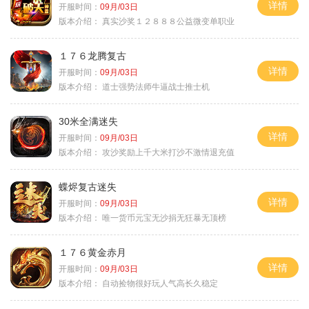
详情
开服时间：
09月/03日
版本介绍：
真实沙奖１２８８８公益微变单职业
１７６龙腾复古
详情
开服时间：
09月/03日
版本介绍：
道士强势法师牛逼战士推士机
30米全满迷失
详情
开服时间：
09月/03日
版本介绍：
攻沙奖励上千大米打沙不激情退充值
蝶烬复古迷失
详情
开服时间：
09月/03日
版本介绍：
唯一货币元宝无沙捐无狂暴无顶榜
１７６黄金赤月
详情
开服时间：
09月/03日
版本介绍：
自动捡物很好玩人气高长久稳定