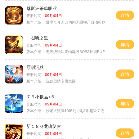
魅影狂杀单职业
详情
开服时间：
09月/04日
版本介绍：
爆率全开刀刀切割无限鞭尸自动捡物
召唤之皇
详情
开服时间：
09月/04日
版本介绍：
无等级玩法宠物群殴BOSS技能BUFF铭文B
原创沉默
详情
开服时间：
09月/04日
版本介绍：
沉默剧情专属烧脑
７６小极品+６
详情
开服时间：
09月/04日
版本介绍：
沙老大奖励100%沙捐货币超级７连鞭尸
新１８０龙魂复古
详情
开服时间：
09月/04日