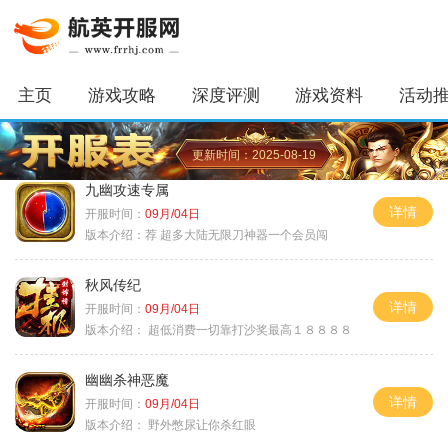
主页
游戏攻略
深度评测
游戏资料
活动
更新时间：2025-08-19
九幽攻速专属
详情
开服时间：
09月/04日
版本介绍：
荐 超多大陆无限刀神器一个会员闯
秋风传纪
详情
开服时间：
09月/04日
版本介绍：
超低消费一切靠打沙奖最高１８８８８
幽幽杀神恶魔
详情
开服时间：
09月/04日
版本介绍：
野外憋尿让你杀红眼