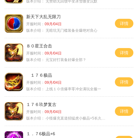
版本介绍：
无赞助无回馈中变冰雪微变沉默
新天下大乱无限刀
详情
开服时间：
09月/04日
版本介绍：
无暗坑无门槛装备全爆绝对良心
８０星王合击
详情
开服时间：
09月/04日
版本介绍：
元宝好打装备好爆全部？
１７６极品
详情
开服时间：
09月/04日
版本介绍：
上线１０倍爆率零冲全满玩全服一
１７６玖梦复古
详情
开服时间：
09月/04日
版本介绍：
小怪爆充直道招猛虎小极品+5长久好玩
１．７6极品+6