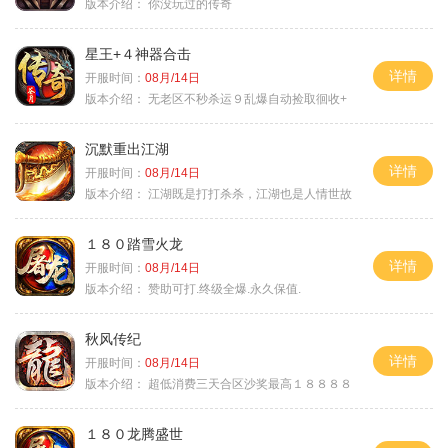
版本介绍：
你没玩过的传奇
星王+４神器合击
详情
开服时间：
08月/14日
版本介绍：
无老区不秒杀运９乱爆自动捡取徊收+
沉默重出江湖
详情
开服时间：
08月/14日
版本介绍：
江湖既是打打杀杀，江湖也是人情世故
１８０踏雪火龙
详情
开服时间：
08月/14日
版本介绍：
赞助可打.终级全爆.永久保值.
秋风传纪
详情
开服时间：
08月/14日
版本介绍：
超低消费三天合区沙奖最高１８８８８
１８０龙腾盛世