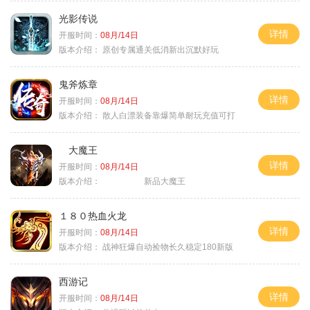
光影传说
详情
开服时间：
08月/14日
版本介绍：
原创专属通关低消新出沉默好玩
鬼斧炼章
详情
开服时间：
08月/14日
版本介绍：
散人白漂装备靠爆简单耐玩充值可打
大魔王
详情
开服时间：
08月/14日
版本介绍：
新品大魔王
１８０热血火龙
详情
开服时间：
08月/14日
版本介绍：
战神狂爆自动捡物长久稳定180新版
西游记
详情
开服时间：
08月/14日