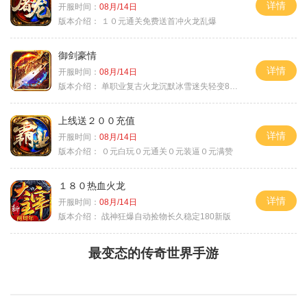
详情
开服时间：
08月/14日
版本介绍：
１０元通关免费送首冲火龙乱爆
御剑豪情
详情
开服时间：
08月/14日
版本介绍：
单职业复古火龙沉默冰雪迷失轻变8085
上线送２００充值
详情
开服时间：
08月/14日
版本介绍：
０元白玩０元通关０元装逼０元满赞
１８０热血火龙
详情
开服时间：
08月/14日
版本介绍：
战神狂爆自动捡物长久稳定180新版
最变态的传奇世界手游