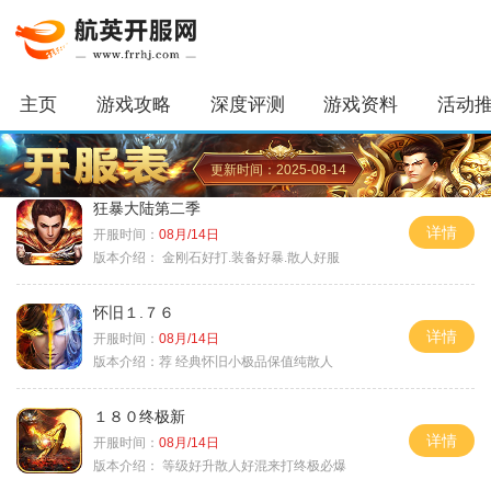
主页
游戏攻略
深度评测
游戏资料
活动
更新时间：2025-08-14
狂暴大陆第二季
详情
开服时间：
08月/14日
版本介绍：
金刚石好打.装备好暴.散人好服
怀旧１.７６
详情
开服时间：
08月/14日
版本介绍：
荐 经典怀旧小极品保值纯散人
１８０终极新
详情
开服时间：
08月/14日
版本介绍：
等级好升散人好混来打终极必爆